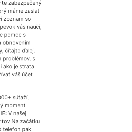
erte zabezpečený
torý máme zaslať
cí zoznam so
pevok vás naučí,
ete pomoc s
 a obnovením
čítajte ďalej.
h problémov, s
 ako je strata
ívať váš účet
000+ súťaží,
itý moment
: V našej
portov Na začátku
o telefon pak