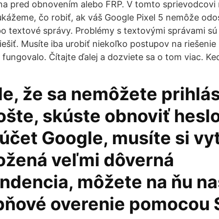
na pred obnovením alebo FRP. V tomto sprievodcovi 
ážeme, čo robiť, ak váš Google Pixel 5 nemôže odos
bo textové správy. Problémy s textovými správami sú
iešiť. Musíte iba urobiť niekoľko postupov na riešeni
fungovalo. Čítajte ďalej a dozviete sa o tom viac. Keď
e, že sa nemôžete prihlás
ošte, skúste obnoviť hesl
čet Google, musíte si vyt
ložená veľmi dôverná
ndencia, môžete na ňu na
pňové overenie pomocou