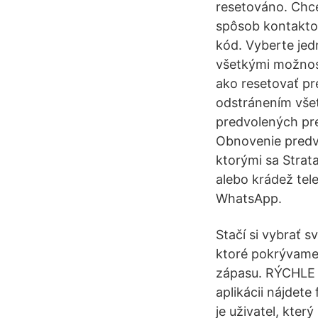
resetováno. Chce
spôsob kontaktov
kód. Vyberte jed
všetkými možnosť
ako resetovať pr
odstránením všet
predvolených pre
Obnovenie predvo
ktorými sa Strata
alebo krádež tel
WhatsApp.
Stačí si vybrať 
ktoré pokrývame
zápasu. RÝCHLE
aplikácii nájdete
je uživatel, kter