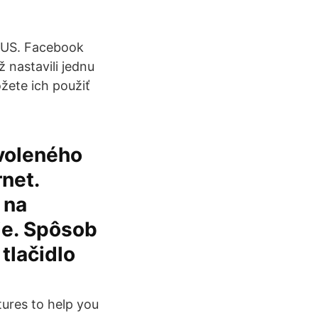
SUS. Facebook
 nastavili jednu
žete ich použiť
voleného
rnet.
 na
ie. Spôsob
 tlačidlo
ures to help you