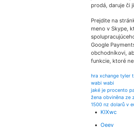
prodá, daruje či
Prejdite na strá
meno v Skype, kt
spolupracujúceho
Google Payments
obchodníkovi, ab
funkcie, ktoré n
hra xchange tyler t
wabi wabi
jaké je procento p
žena obviněna ze 
1500 nz dolarů v e
KIXwc
Oeev