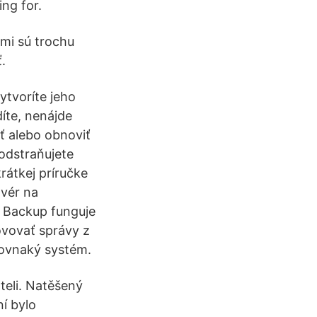
ing for.
mi sú trochu
.
ytvoríte jeho
íte, nenájde
ť alebo obnoviť
 odstraňujete
rátkej príručke
tvér na
r Backup funguje
ovovať správy z
rovnaký systém.
teli. Natěšený
ní bylo