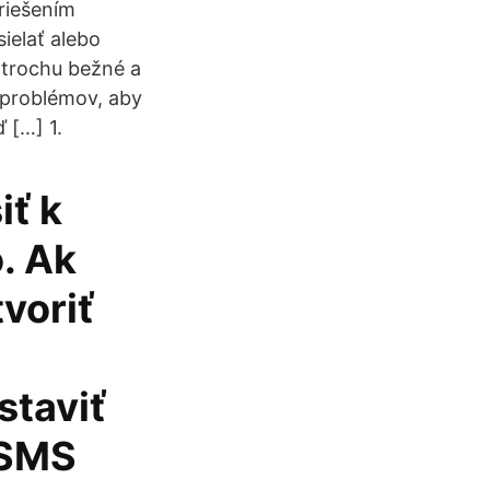
riešením
ielať alebo
 trochu bežné a
e problémov, aby
 […] 1.
iť k
o. Ak
voriť
staviť
 SMS