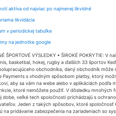
tí aktíva od najviac po najmenej likvidné
riama likvidácia
m v ​​periodickej tabuľke
ilmy na jednotke google
É ŠPORTOVÉ VÝSLEDKY • ŠIROKÉ POKRYTIE: V našej
enis, basketbal, hokej, rugby a ďalších 33 športov Ke
spolupracujúceho obchodníka, daný obchodník môže s
e Payments s vhodným spôsobom platby, ktorý možn
ovi, aby sa vám na webe alebo v aplikáciách podľa 
nkcie, ktoré nemôžete použiť. V dôsledku mnohých f
j dobe, veľké tech spoločnosti prichádzajú s ochrano
vateľov. Jeden z takých spôsobov, ktoré spoločnosť G
jú na pridávanie zabezpečenia na zariadeniach so s