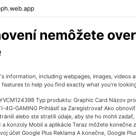
pph.web.app
ovení nemôžete over
e
's information, including webpages, images, videos 
features to help you find exactly what you're looking
GBYVCM124398 Typ produktu: Graphic Card Názov pr
-4G-GAMING Prihlásiť sa Zaregistrovať Ako obnoviť
tránili alebo ste stratili údaje, aby ste ho mohli zada
C a konzoly Mobil a aplikácie Teraz môžete konečne z
voj účet Google Plus Reklama A konečne, Google Plu