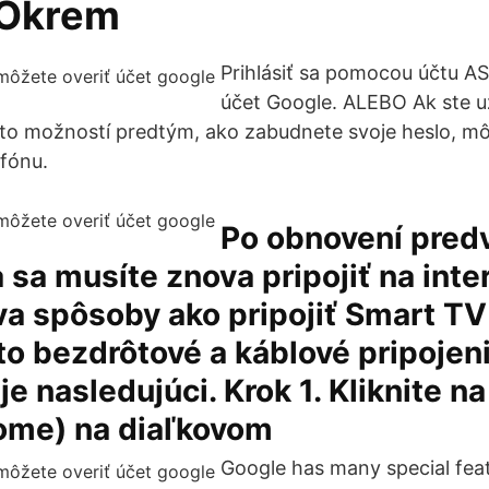
 Okrem
Prihlásiť sa pomocou účtu A
účet Google. ALEBO Ak ste už
hto možností predtým, ako zabudnete svoje heslo, mô
efónu.
Po obnovení pred
 sa musíte znova pripojiť na inte
va spôsoby ako pripojiť Smart TV
 to bezdrôtové a káblové pripojen
je nasledujúci. Krok 1. Kliknite na
me) na diaľkovom
Google has many special feat