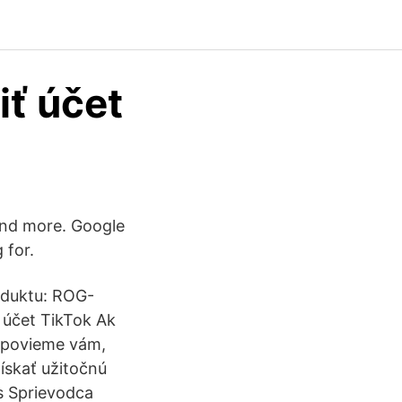
iť účet
and more. Google
 for.
oduktu: ROG-
 účet TikTok Ak
ť, povieme vám,
ískať užitočnú
s Sprievodca