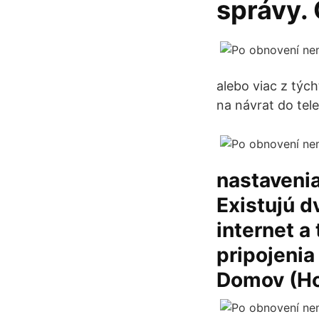
správy.
alebo viac z týc
na návrat do tel
nastavenia
Existujú d
internet a
pripojenia 
Domov (Ho