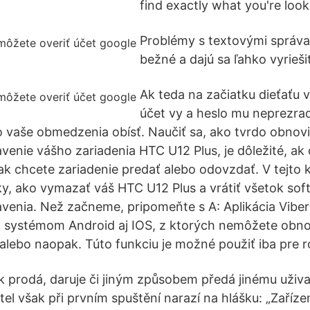
find exactly what you're look
Problémy s textovými správa
bežné a dajú sa ľahko vyriešiť
Ak teda na začiatku dieťaťu v
účet vy a heslo mu neprezrad
o vaše obmedzenia obísť. Naučiť sa, ako tvrdo obnovi
venie vášho zariadenia HTC U12 Plus, je dôležité, ak
ak chcete zariadenie predať alebo odovzdať. V tejto k
ky, ako vymazať váš HTC U12 Plus a vrátiť všetok sof
venia. Než začneme, pripomeňte s A: Aplikácia Vibe
o systémom Android aj IOS, z ktorých nemôžete obn
alebo naopak. Túto funkciu je možné použiť iba pre 
k prodá, daruje či jiným způsobem předá jinému uživa
l však při prvním spuštění narazí na hlášku: „Zaříze