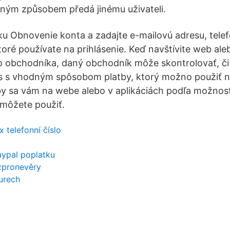
 jiným způsobem předá jinému uživateli.
nku Obnovenie konta a zadajte e-mailovú adresu, telef
oré používate na prihlásenie. Keď navštívite web aleb
 obchodníka, daný obchodník môže skontrolovať, či 
 s vhodným spôsobom platby, ktorý možno použiť n
y sa vám na webe alebo v aplikáciách podľa možnost
emôžete použiť.
x telefonní číslo
aypal poplatku
zpronevěry
urech