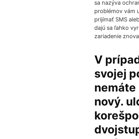
sa nazýva ochra
problémov vám uk
prijímať SMS ale
dajú sa ľahko vyr
zariadenie znova 
V prípad
svojej p
nemáte ú
nový. u
korešpo
dvojstu