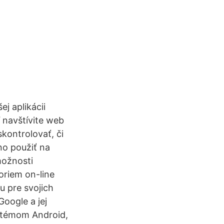
 aplikácii
ď navštívite web
kontrolovať, či
o použiť na
možnosti
oriem on-line
u pre svojich
oogle a jej
ystémom Android,