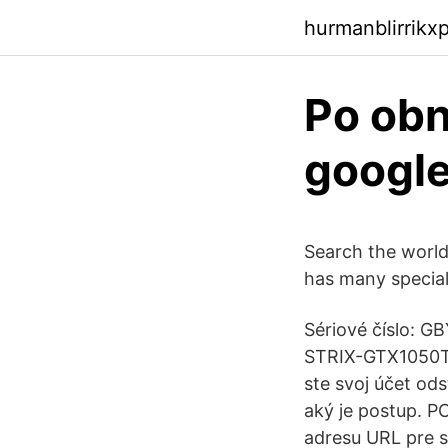
hurmanblirrikx
Po obn
googl
Search the world
has many special 
Sériové číslo: 
STRIX-GTX1050TI
ste svoj účet ods
aký je postup. P
adresu URL pre s