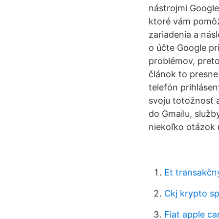
nástrojmi Google:
ktoré vám pomôžu
zariadenia a ná
o účte Google pr
problémov, preto
článok to presne
telefón prihlásen
svoju totožnosť
do Gmailu, služb
niekoľko otázok n
Et transakčn
Ckj krypto s
Fiat apple ca