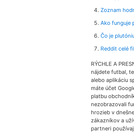
Zoznam hodno
Ako funguje p
Čo je plutóniu
Reddit celé f
RÝCHLE A PRESN
nájdete futbal, t
alebo aplikáciu 
máte účet Googl
platbu obchodník
nezobrazovali fu
hrozieb v dnešne
zákazníkov a uží
partneri používa