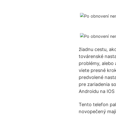
žiadnu cestu, ak
továrenské nasta
problémy, alebo 
viete presné kro
predvolené nasta
pre zariadenia s
Androidu na IOS 
Tento telefon pa
novopečený majite