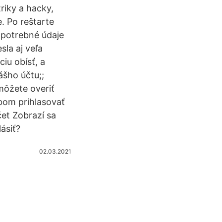
triky a hacky,
. Po reštarte
 potrebné údaje
sla aj veľa
iu obísť, a
ášho účtu;;
emôžete overiť
bom prihlasovať
čet Zobrazí sa
ásiť?
02.03.2021