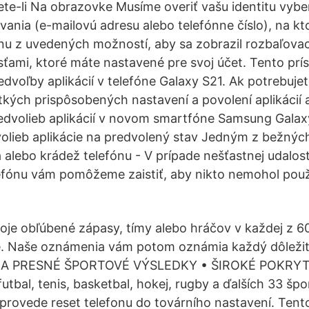
te-li Na obrazovke Musíme overiť vašu identitu vyb
ania (e-mailovú adresu alebo telefónne číslo), na k
nu z uvedených možností, aby sa zobrazil rozbaľova
ami, ktoré máte nastavené pre svoj účet. Tento prís
edvoľby aplikácií v telefóne Galaxy S21. Ak potrebuj
kých prispôsobených nastavení a povolení aplikácií
dvolieb aplikácií v novom smartfóne Samsung Galaxy, 
lieb aplikácie na predvolený stav Jedným z bežnýc
 alebo krádež telefónu - V prípade nešťastnej udalosti
efónu vám pomôžeme zaistiť, aby nikto nemohol použ
svoje obľúbené zápasy, tímy alebo hráčov v každej z 6
. Naše oznámenia vám potom oznámia každý dôlež
 A PRESNÉ ŠPORTOVÉ VÝSLEDKY • ŠIROKÉ POKRYTIE
 futbal, tenis, basketbal, hokej, rugby a ďalších 33 š
ý provede reset telefonu do továrního nastavení. Tent